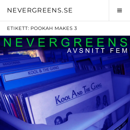
Skip
NEVERGREENS.SE
to
Tog
content
Sid
ETIKETT:
POOKAH MAKES 3