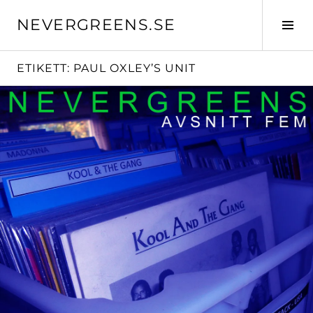
Skip
NEVERGREENS.SE
to
Tog
content
Sid
ETIKETT:
PAUL OXLEY’S UNIT