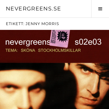
Skip
NEVERGREENS.SE
to
Tog
content
Sid
ETIKETT:
JENNY MORRIS