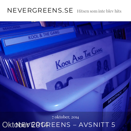
Skip
ETIKETT:
A BIGGER SPLASH
NEVERGREENS.SE
to
Hitsen som inte blev hits
content
7 oktober, 2014
NEVERGREENS – AVSNITT 5