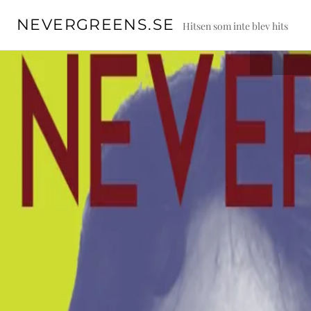
Skip
NEVERGREENS.SE
to
Hitsen som inte blev hits
content