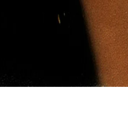
god tvåveckorsfrekvens med programmet! Det blev en förkylnin
om rosslade fram anekdoter den här gången.