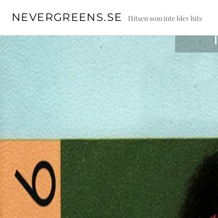
Skip
NEVERGREENS.SE
to
Hitsen som inte blev hits
content