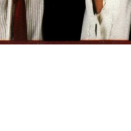
Självklart har även Nevergreens ryckts med i
schlageryran! I Special 5 lyssnar vi på andra låtar från
artister som är mest eller enbart kända för sin
medverkan i Melodifestivalen på 80-talet.
De allra flesta försökte ju utnyttja den fantastiska
exponeringen och gav ut åtminstone några singlar till.
Väldigt få lyckades. Så är det ju än idag egentligen.