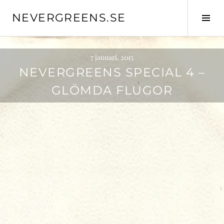
Skip
NEVERGREENS.SE
to
Tog
content
Sid
7 januari, 2015
NEVERGREENS SPECIAL 4 –
GLÖMDA FLUGOR