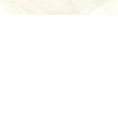
Nevergreens Special 4 ägnar vi åt temat Bortglömda
Flugor. Låtar som var landsplågor när det begav sig,
inte sällan kom de med en dans eller i samband med
någon folkfest.
Men sakta håller tiden på att glömma dem. Allt har väl
sin tid och vissa av dessa låtar går knappt ens att
förklara om idag.