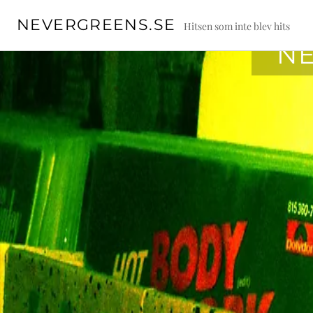
Skip
NEVERGREENS.SE
to
Hitsen som inte blev hits
content
NE