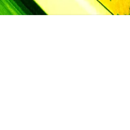
ns. Mer
engelsk