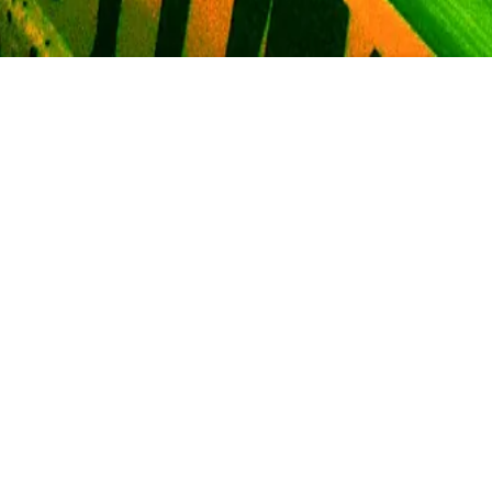
ar representation av många återkommande ämnen i Nevergree
bygdspop, nya bakgrundsmusiker som testar solokarriär, mer 
ler ABBA-kopior och mycket annat så klart.