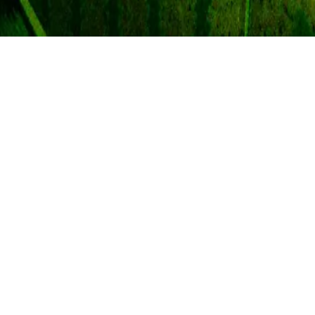
Avsnitt 8 h
svensk gles
snyggpop, f