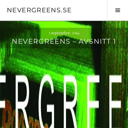
Skip
NEVERGREENS.SE
to
Tog
content
Sid
1 september, 2014
NEVERGREENS – AVSNITT 1